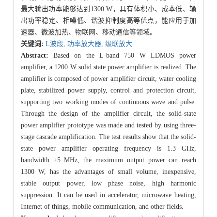
最大输出功率能够达到1300 W，具有体积小、成本低、输
出功率稳定、相噪低、谐波抑制度高等优点，能应用于加
速器、微波加热、物联网、移动通信等领域。
关键词:
L波段,
功率放大器,
级联放大
Abstract:
Based on the L-band 750 W LDMOS power
amplifier, a 1200 W solid state power amplifier is realized. The
amplifier is composed of power amplifier circuit, water cooling
plate, stabilized power supply, control and protection circuit,
supporting two working modes of continuous wave and pulse.
Through the design of the amplifier circuit, the solid-state
power amplifier prototype was made and tested by using three-
stage cascade amplification. The test results show that the solid-
state power amplifier operating frequency is 1.3 GHz,
bandwidth ±5 MHz, the maximum output power can reach
1300 W, has the advantages of small volume, inexpensive,
stable output power, low phase noise, high harmonic
suppression. It can be used in accelerator, microwave heating,
Internet of things, mobile communication, and other fields.