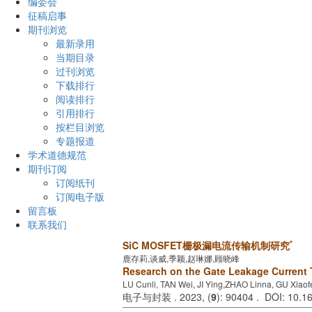
编委会
征稿启事
期刊浏览
最新录用
当期目录
过刊浏览
下载排行
阅读排行
引用排行
按栏目浏览
专题报道
学术道德规范
期刊订阅
订阅纸刊
订阅电子版
留言板
联系我们
*
SiC MOSFET栅极漏电流传输机制研究
鹿存莉,谈威,季颖,赵琳娜,顾晓峰
Research on the Gate Leakage Current
LU Cunli, TAN Wei, JI Ying,ZHAO Linna, GU Xiao
电子与封装 . 2023, (
9
): 90404 . DOI: 10.1