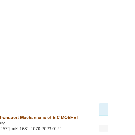
 Transport Mechanisms of SiC MOSFET
feng
6257/j.cnki.1681-1070.2023.0121