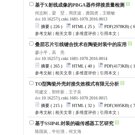
基于X射线成像的PBGA器件焊接质量检测
何志刚，梁 堃，周庆波，龚国虎，王晓敏
doi:
10.16257/j.cnki.1681-1070.2016.0013
摘要
( 226 )
HTML
( 25 )
PDF
(2978KB) ( 
参考文献
|
相关文章
|
多维度评价
|
引用本文
|
叠层芯片引线键合技术在陶瓷封装中的应用
廖小平，高 亮
doi:
10.16257/j.cnki.1681-1070.2016.0014
摘要
( 265 )
HTML
( 40 )
PDF
(4173KB) ( 
参考文献
|
相关文章
|
多维度评价
|
引用本文
|
TO型陶瓷外壳封接失效模式有限元分析
司建文，郭怀新，王子良
doi:
10.16257/j.cnki.1681-1070.2016.0015
摘要
( 215 )
HTML
( 32 )
PDF
(3695KB) ( 
参考文献
|
相关文章
|
多维度评价
|
引用本文
|
基于SSIP4L封装的磁传感器工艺研究
陈国岚，牛社强，何文海