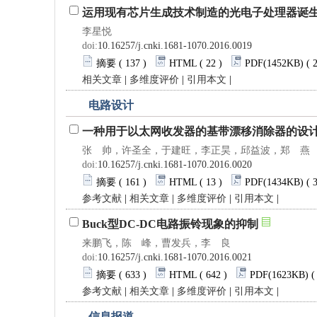
运用现有芯片生成技术制造的光电子处理器诞
李星悦
doi:
10.16257/j.cnki.1681-1070.2016.0019
摘要
( 137 )
HTML
( 22 )
PDF
(1452KB) ( 
相关文章
|
多维度评价
|
引用本文
|
电路设计
一种用于以太网收发器的基带漂移消除器的设
张 帅，许圣全，于建旺，李正昊，邱益波，郑 燕
doi:
10.16257/j.cnki.1681-1070.2016.0020
摘要
( 161 )
HTML
( 13 )
PDF
(1434KB) ( 
参考文献
|
相关文章
|
多维度评价
|
引用本文
|
Buck型DC-DC电路振铃现象的抑制
来鹏飞，陈 峰，曹发兵，李 良
doi:
10.16257/j.cnki.1681-1070.2016.0021
摘要
( 633 )
HTML
( 642 )
PDF
(1623KB) (
参考文献
|
相关文章
|
多维度评价
|
引用本文
|
信息报道