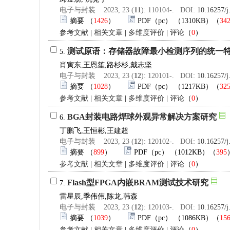
电子与封装 2023, 23 (
11
): 110104-. DOI:
10.16257/j
摘要
（
1426
）
PDF（pc）
（1310KB）（
34
参考文献
|
相关文章
|
多维度评价
|
评论
（
0
）
测试原语：存储器故障最小检测序列的统一
5.
肖寅东,王恩笙,路杉杉,戴志坚
电子与封装 2023, 23 (
12
): 120101-. DOI:
10.16257/j
摘要
（
1028
）
PDF（pc）
（1217KB）（
32
参考文献
|
相关文章
|
多维度评价
|
评论
（
0
）
BGA封装电路焊球外观异常解决方案研究
6.
丁鹏飞,王恒彬,王建超
电子与封装 2023, 23 (
12
): 120102-. DOI:
10.16257/j
摘要
（
899
）
PDF（pc）
（1012KB）（
395
参考文献
|
相关文章
|
多维度评价
|
评论
（
0
）
Flash型FPGA内嵌BRAM测试技术研究
7.
雷星辰,季伟伟,陈龙,韩森
电子与封装 2023, 23 (
12
): 120103-. DOI:
10.16257/j
摘要
（
1039
）
PDF（pc）
（1086KB）（
15
参考文献
|
相关文章
|
多维度评价
|
评论
（
0
）