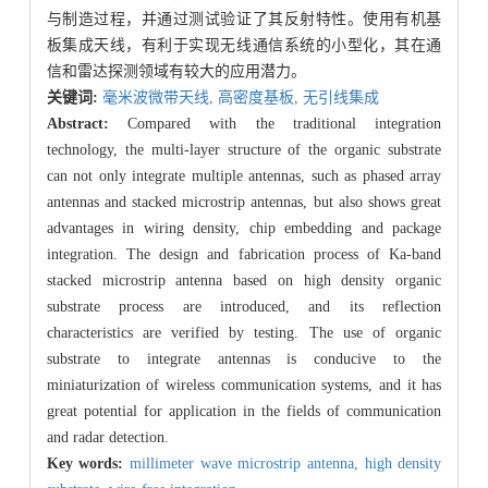
与制造过程，并通过测试验证了其反射特性。使用有机基
板集成天线，有利于实现无线通信系统的小型化，其在通
信和雷达探测领域有较大的应用潜力。
关键词:
毫米波微带天线,
高密度基板,
无引线集成
Abstract:
Compared with the traditional integration
technology, the multi-layer structure of the organic substrate
can not only integrate multiple antennas, such as phased array
antennas and stacked microstrip antennas, but also shows great
advantages in wiring density, chip embedding and package
integration. The design and fabrication process of Ka-band
stacked microstrip antenna based on high density organic
substrate process are introduced, and its reflection
characteristics are verified by testing. The use of organic
substrate to integrate antennas is conducive to the
miniaturization of wireless communication systems, and it has
great potential for application in the fields of communication
and radar detection.
Key words:
millimeter wave microstrip antenna,
high density